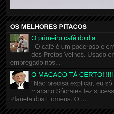
OS MELHORES PITACOS
O primeiro café do dia
O café é um poderoso eleme
dos Pretos Velhos. Usado em
empregado nos...
O MACACO TÁ CERTO!!!!!!
“Não precisa explicar, eu só
macaco Sócrates fez sucess
Planeta dos Homens. O ...