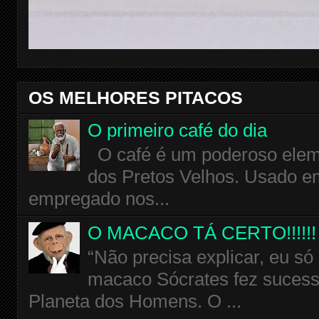
OS MELHORES PITACOS
O primeiro café do dia
O café é um poderoso eleme
dos Pretos Velhos. Usado em
empregado nos...
O MACACO TÁ CERTO!!!!!!
“Não precisa explicar, eu só
macaco Sócrates fez sucess
Planeta dos Homens. O ...