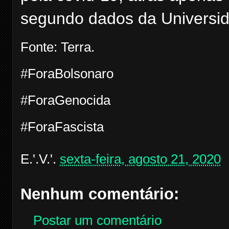
segundo dados da Universi
Fonte: Terra.
#ForaBolsonaro
#ForaGenocida
#ForaFascista
E.'.V.'.
sexta-feira, agosto 21, 2020
Nenhum comentário:
Postar um comentário