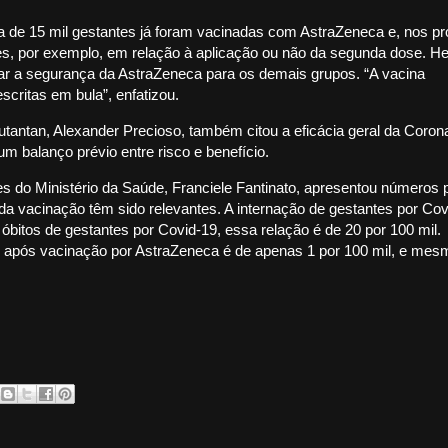
a de 15 mil gestantes já foram vacinadas com AstraZeneca e, nos p
es, por exemplo, em relação à aplicação ou não da segunda dose. He
tar a segurança da AstraZeneca para os demais grupos. “A vacina
critas em bula”, enfatizou.
 Butantan, Alexander Precioso, também citou a eficácia geral da Coro
m balanço prévio entre risco e benefício.
 do Ministério da Saúde, Franciele Fantinato, apresentou números 
da vacinação têm sido relevantes. A internação de gestantes por Cov
óbitos de gestantes por Covid-19, essa relação é de 20 por 100 mil.
o após vacinação por AstraZeneca é de apenas 1 por 100 mil, e mes