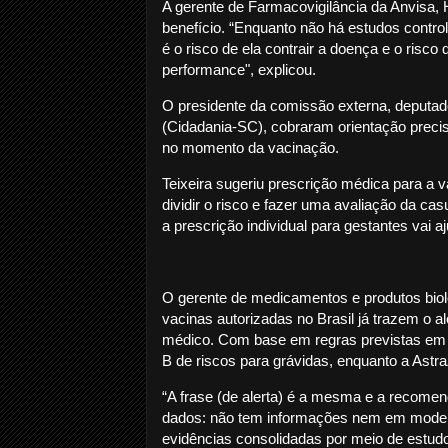
A gerente de Farmacovigilância da Anvisa, H
benefício. “Enquanto não há estudos contro
é o risco de ela contrair a doença e o risc
performance", explicou.
O presidente da comissão externa, deputado 
(Cidadania-SC), cobraram orientação preci
no momento da vacinação.
Teixeira sugeriu prescrição médica para a 
dividir o risco e fazer uma avaliação da c
a prescrição individual para gestantes vai a
O gerente de medicamentos e produtos bio
vacinas autorizadas no Brasil já trazem o a
médico. Com base em regras previstas em 
B de riscos para grávidas, enquanto a Ast
“A frase (de alerta) é a mesma e a recome
dados: não tem informações nem em mode
evidências consolidadas por meio de estudo