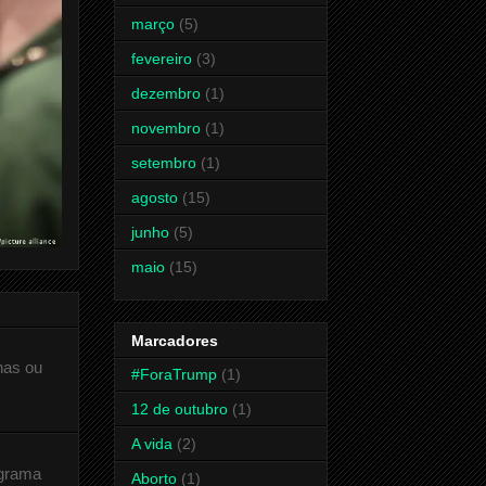
março
(5)
fevereiro
(3)
dezembro
(1)
novembro
(1)
setembro
(1)
agosto
(15)
junho
(5)
maio
(15)
Marcadores
has ou
#ForaTrump
(1)
12 de outubro
(1)
A vida
(2)
ograma
Aborto
(1)