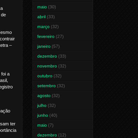
maio
(30)
 a
 de
abril
(33)
março
(32)
 mesmo
fevereiro
(27)
contrair
etra –
janeiro
(57)
dezembro
(33)
novembro
(32)
foi a
outubro
(32)
sil,
setembro
(32)
egistro
agosto
(32)
julho
(32)
eação
junho
(40)
ssam ter
maio
(7)
ortância
dezembro
(12)