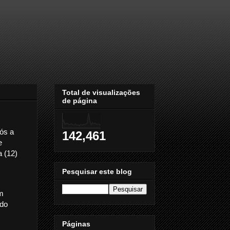
Total de visualizações
de página
ós a
142,461
e
a (12)
Pesquisar este blog
êm
udo
Páginas