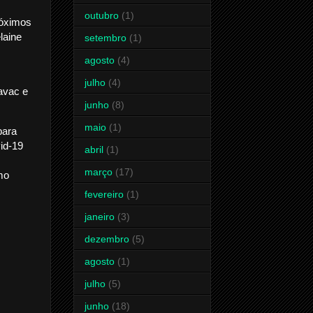
outubro
(1)
róximos
laine
setembro
(1)
agosto
(4)
julho
(4)
navac e
junho
(8)
maio
(1)
para
id-19
abril
(1)
março
(17)
mo
fevereiro
(1)
janeiro
(3)
dezembro
(5)
agosto
(1)
julho
(5)
junho
(18)