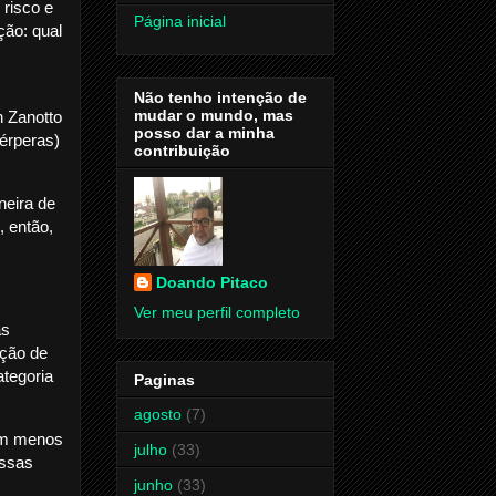
 risco e
Página inicial
ção: qual
Não tenho intenção de
mudar o mundo, mas
n Zanotto
posso dar a minha
érperas)
contribuição
neira de
, então,
Doando Pitaco
Ver meu perfil completo
as
ação de
tegoria
Paginas
agosto
(7)
tem menos
julho
(33)
essas
junho
(33)