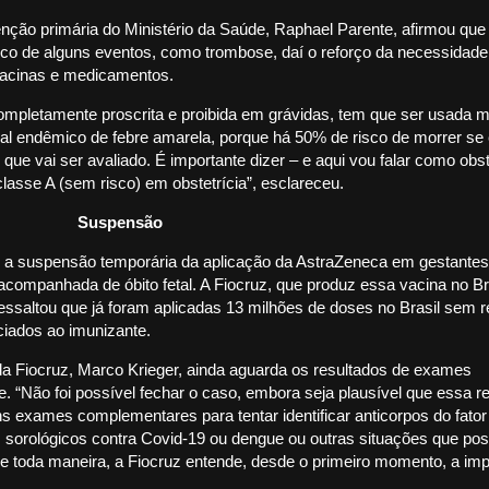
tenção primária do Ministério da Saúde, Raphael Parente, afirmou que
o de alguns eventos, como trombose, daí o reforço da necessidade
 vacinas e medicamentos.
ompletamente proscrita e proibida em grávidas, tem que ser usada
l endêmico de febre amarela, porque há 50% de risco de morrer se 
que vai ser avaliado. É importante dizer – e aqui vou falar como obst
asse A (sem risco) em obstetrícia”, esclareceu.
Suspensão
 a suspensão temporária da aplicação da AstraZeneca em gestantes 
ompanhada de óbito fetal. A Fiocruz, que produz essa vacina no Bra
saltou que já foram aplicadas 13 milhões de doses no Brasil sem r
iados ao imunizante.
da Fiocruz, Marco Krieger, ainda aguarda os resultados de exames
 “Não foi possível fechar o caso, embora seja plausível que essa r
ns exames complementares para tentar identificar anticorpos do fator
 sorológicos contra Covid-19 ou dengue ou outras situações que po
De toda maneira, a Fiocruz entende, desde o primeiro momento, a imp