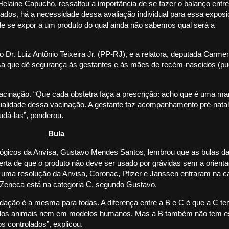
elaine Capucho, ressaltou a importância de se fazer o balanço entre
lados, há a necessidade dessa avaliação individual para essa exposi
o de se expor a um produto do qual ainda não sabemos qual será a
Dr. Luiz Antônio Teixeira Jr. (PP-RJ), e a relatora, deputada Carme
sa que dê segurança às gestantes e às mães de recém-nascidos (pu
vacinação. “Que cada obstetra faça a prescrição: acho que é uma ma
asualidade dessa vacinação. A gestante faz acompanhamento pré-natal
judá-las”, ponderou.
Bula
lógicos da Anvisa, Gustavo Mendes Santos, lembrou que as bulas d
lerta de que o produto não deve ser usado por grávidas sem a orient
uma resolução da Anvisa, Coronac, Pfizer e Janssen entraram na ca
raZeneca está na categoria C, segundo Gustavo.
ndação é a mesma para todas. A diferença entre a B e C é que a C 
los animais nem em modelos humanos. Mas a B também não tem 
s controlados”, explicou.