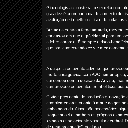
Ginecologista e obstetra, o secretário de a
gravidez é acompanhada do aumento de risc
avaliação de benefício e risco de todas as
“A vacina contra a febre amarela, mesmo c
em casos em que a grávida vai para um loca
a febre amarela. É sempre o risco-benefício 
que praticamente não existe medicamento cl
A suspeita de evento adverso que provocou
morte uma grávida com AVC hemorrágico, ac
concordou com a decisão da Anvisa, mas res
comprovado de eventos trombolíticos assoc
O vice-presidente de produção e inovação 
complementares quanto à morte da gestante.
tenha ocorrido. Ainda são necessários algu
plaquetário 4 e também os próprios exames
levado a esse acidente vascular cerebral. 
de uma precaução”, declarou.