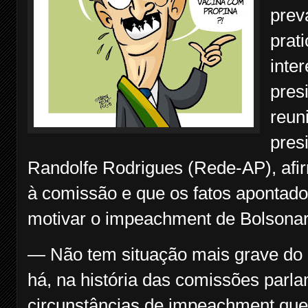
prev
prati
inte
pres
reuni
pres
Randolfe Rodrigues (Rede-AP), afi
à comissão e que os fatos apontados
motivar o impeachment de Bolsonar
— Não tem situação mais grave do 
há, na história das comissões parla
circunstâncias de impeachment que 