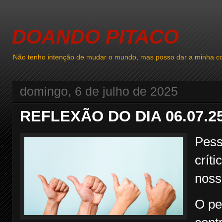
DOANDO PITACO
Não tenho intenção de mudar o mundo, mas posso dar a minha co
domingo, 6 de julho de 2025
REFLEXÃO DO DIA 06.07.2
Pess
crít
noss
O pe