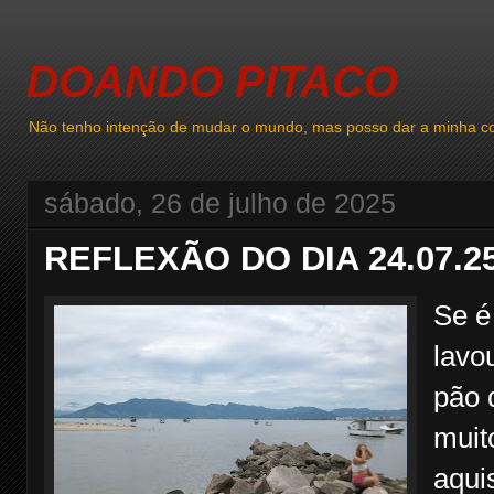
DOANDO PITACO
Não tenho intenção de mudar o mundo, mas posso dar a minha co
sábado, 26 de julho de 2025
REFLEXÃO DO DIA 24.07.2
Se é 
lavo
pão 
muit
aqui