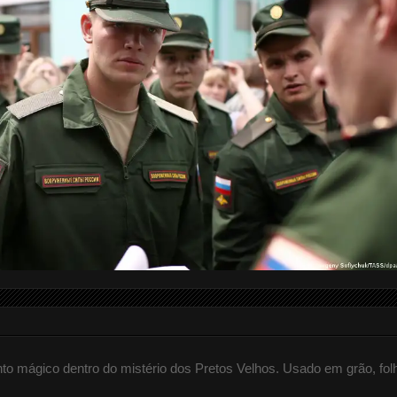
 mágico dentro do mistério dos Pretos Velhos. Usado em grão, fol