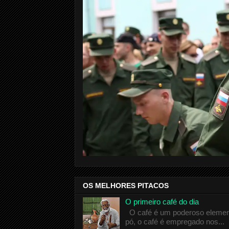
OS MELHORES PITACOS
O primeiro café do dia
O café é um poderoso elemento
pó, o café é empregado nos...