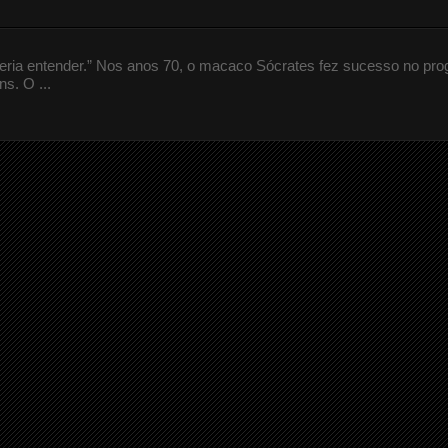
queria entender.” Nos anos 70, o macaco Sócrates fez sucesso no pr
s. O ...