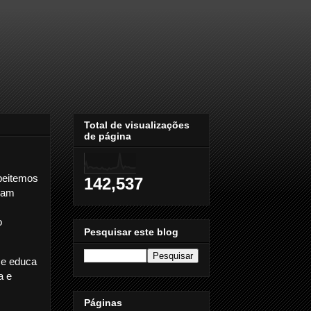
Total de visualizações
de página
peitemos
142,537
jam
o
Pesquisar este blog
se educa
a e
Páginas