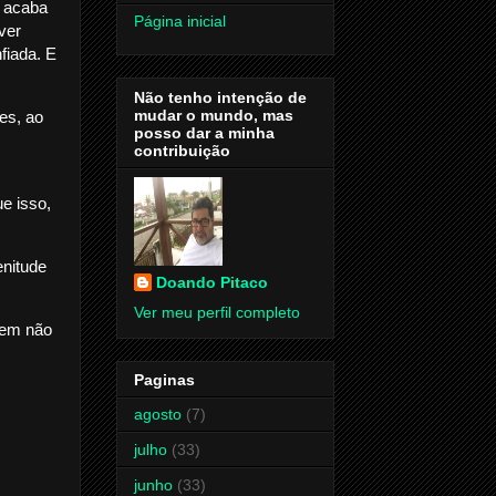
 acaba
Página inicial
ver
fiada. E
Não tenho intenção de
mudar o mundo, mas
es, ao
posso dar a minha
contribuição
e isso,
enitude
Doando Pitaco
Ver meu perfil completo
uem não
Paginas
agosto
(7)
julho
(33)
junho
(33)