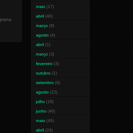
maio
(17)
abril
(40)
ograma
março
(8)
agosto
(4)
abril
(1)
março
(3)
fevereiro
(3)
outubro
(1)
setembro
(6)
agosto
(22)
julho
(18)
junho
(40)
maio
(45)
abril
(24)