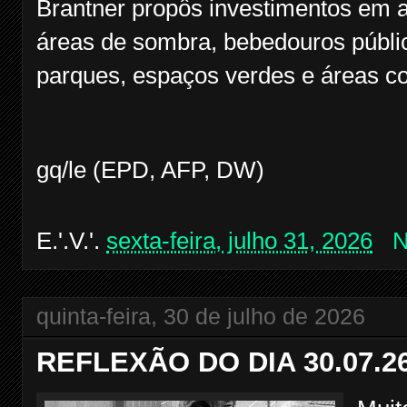
Brantner propôs investimentos em a
áreas de sombra, bebedouros públi
parques, espaços verdes e áreas c
gq/le (EPD, AFP, DW)
E.'.V.'.
sexta-feira, julho 31, 2026
N
quinta-feira, 30 de julho de 2026
REFLEXÃO DO DIA 30.07.2