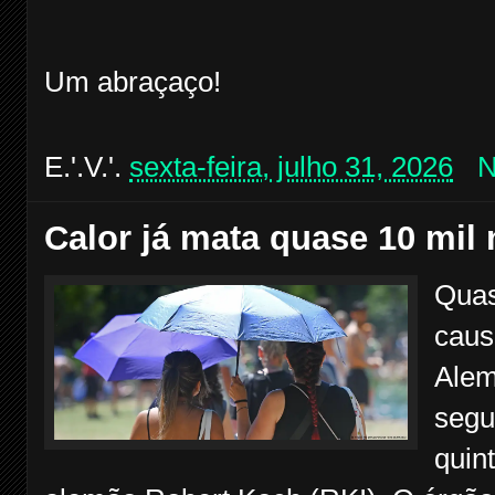
Um abraçaço!
E.'.V.'.
sexta-feira, julho 31, 2026
N
Calor já mata quase 10 mi
Quas
caus
Alem
segu
quint