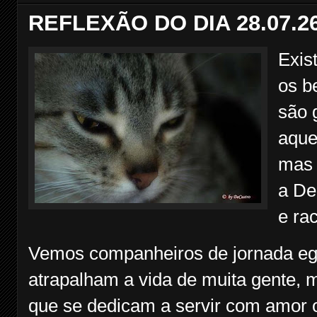
REFLEXÃO DO DIA 28.07.2
Exis
os b
são 
aque
mas 
a De
e ra
Vemos companheiros de jornada ego
atrapalham a vida de muita gente
que se dedicam a servir com amor 