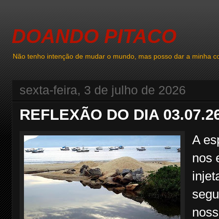
DOANDO PITACO
Não tenho intenção de mudar o mundo, mas posso dar a minha co
sexta-feira, 3 de julho de 2026
REFLEXÃO DO DIA 03.07.2
A es
nos 
inje
segu
noss