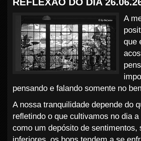
REFLEXÃO DO DIA 26.06.2
A me
posi
que 
acos
pens
impo
pensando e falando somente no bem
A nossa tranquilidade depende do 
refletindo o que cultivamos no dia a
como um depósito de sentimentos, 
inferiores, os bons tendem a se en