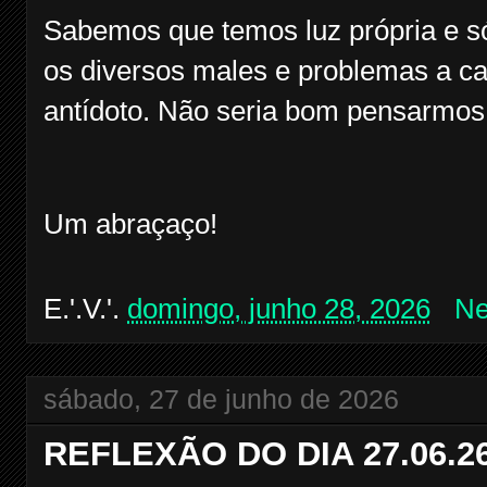
Sabemos que temos luz própria e s
os diversos males e problemas a c
antídoto. Não seria bom pensarmo
Um abraçaço!
E.'.V.'.
domingo, junho 28, 2026
Ne
sábado, 27 de junho de 2026
REFLEXÃO DO DIA 27.06.2