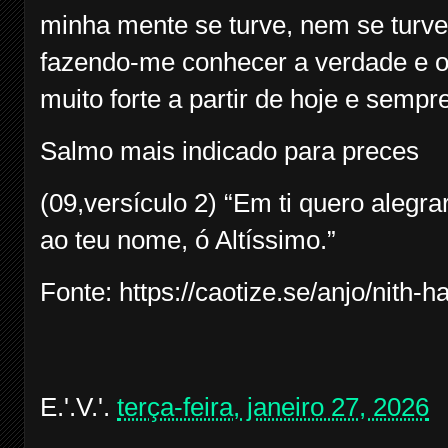
minha mente se turve, nem se turv
fazendo-me conhecer a verdade e o 
muito forte a partir de hoje e semp
Salmo mais indicado para preces
(09,versículo 2) “Em ti quero alegra
ao teu nome, ó Altíssimo.”
Fonte: https://caotize.se/anjo/nith-h
E.'.V.'.
terça-feira, janeiro 27, 2026