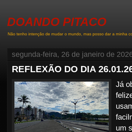
DOANDO PITACO
Não tenho intenção de mudar o mundo, mas posso dar a minha co
segunda-feira, 26 de janeiro de 202
REFLEXÃO DO DIA 26.01.2
Já o
feli
usam
faci
um s