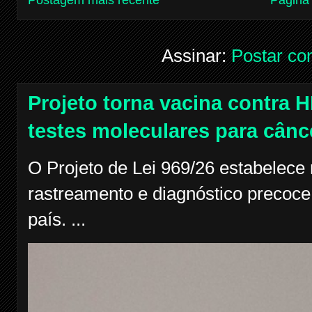
Postagem mais recente
Página 
Assinar:
Postar co
Projeto torna vacina contra H
testes moleculares para cânc
O Projeto de Lei 969/26 estabelece
rastreamento e diagnóstico precoce
país. ...