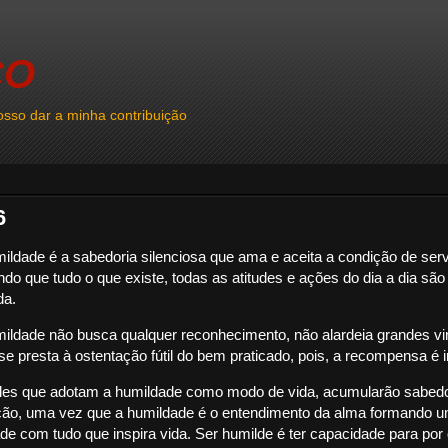
CO
sso dar a minha contribuição
6
ildade é a sabedoria silenciosa que ama e aceita a condição de servi
do que tudo o que existe, todas as atitudes e ações do dia a dia são
da.
ildade não busca qualquer reconhecimento, não alardeia grandes vi
e presta à ostentação fútil do bem praticado, pois, a recompensa é 
les que adotam a humildade como modo de vida, acumularão sabedo
ção, uma vez que a humildade é o entendimento da alma formando 
de com tudo que inspira vida. Ser humilde é ter capacidade para por 