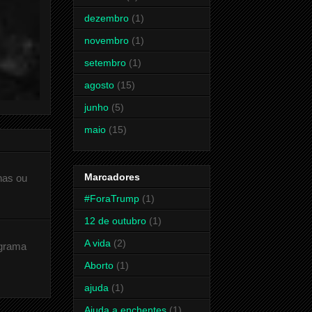
dezembro
(1)
novembro
(1)
setembro
(1)
agosto
(15)
junho
(5)
maio
(15)
Marcadores
has ou
#ForaTrump
(1)
12 de outubro
(1)
A vida
(2)
ograma
Aborto
(1)
ajuda
(1)
Ajuda a enchentes
(1)