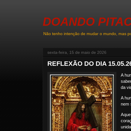
DOANDO PITA
Não tenho intenção de mudar o mundo, mas po
sexta-feira, 15 de maio de 2026
REFLEXÃO DO DIA 15.05.2
A hum
saben
da vi
A hum
nem s
Aque
cora
unida