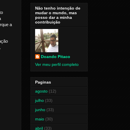
Não tenho intenção de
to
mudar o mundo, mas
posso dar a minha
a
contribuição
rque a
ação
,
Doando Pitaco
Ver meu perfil completo
Paginas
agosto
(12)
julho
(33)
junho
(33)
maio
(30)
abril
(33)