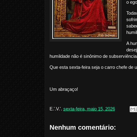
o eg
Todav
sofri
sabed
humil
A hum
desej
humildade não é sinônimo de subserviência 
Que esta sexta-feira seja o carro chefe de u
Um abraçaço!
E.'.V.'.
sexta-feira, maio 15, 2026
Nenhum comentário: