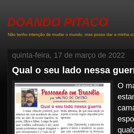
DOANDO PITACO
Não tenho intenção de mudar o mundo, mas posso dar a minha co
quinta-feira, 17 de março de 2022
Qual o seu lado nessa guer
O ma
esta
cama
espo
qualq