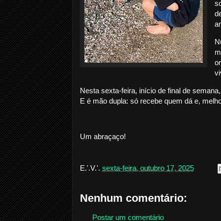
s
d
a
N
m
o
v
Nesta sexta-feira, início de final de seman
E é mão dupla: só recebe quem dá e, melh
Um abraçaço!
E.'.V.'.
sexta-feira, outubro 17, 2025
Nenhum comentário:
Postar um comentário