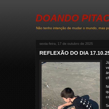
DOANDO PITA
Não tenho intenção de mudar o mundo, mas po
sexta-feira, 17 de outubro de 2025
REFLEXÃO DO DIA 17.10.2
J
v
á
c
N
q
c
S