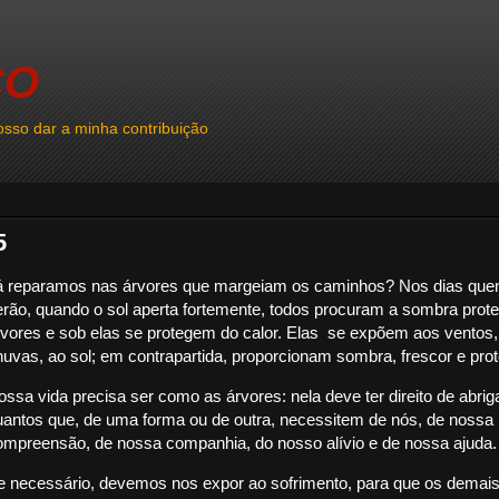
CO
sso dar a minha contribuição
5
á reparamos nas árvores que margeiam os caminhos? Nos dias que
erão, quando o sol aperta fortemente, todos procuram a sombra prote
rvores e sob elas se protegem do calor. Elas se expõem aos ventos,
huvas, ao sol; em contrapartida, proporcionam sombra, frescor e pro
ossa vida precisa ser como as árvores: nela deve ter direito de abrig
uantos que, de uma forma ou de outra, necessitem de nós, de nossa
ompreensão, de nossa companhia, do nosso alívio e de nossa ajuda.
e necessário, devemos nos expor ao sofrimento, para que os demai