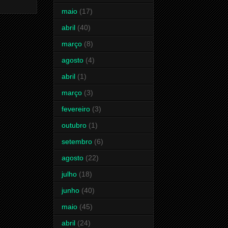
maio
(17)
abril
(40)
março
(8)
agosto
(4)
abril
(1)
março
(3)
fevereiro
(3)
outubro
(1)
setembro
(6)
agosto
(22)
julho
(18)
junho
(40)
maio
(45)
abril
(24)