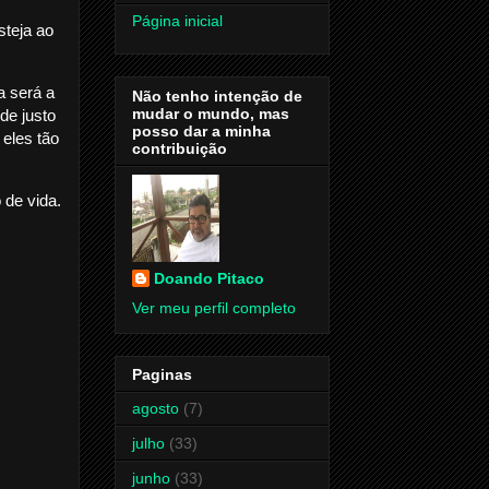
Página inicial
teja ao
a será a
Não tenho intenção de
mudar o mundo, mas
de justo
posso dar a minha
 eles tão
contribuição
 de vida.
Doando Pitaco
Ver meu perfil completo
Paginas
agosto
(7)
julho
(33)
junho
(33)