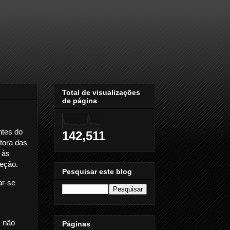
Total de visualizações
de página
ntes do
142,511
tora das
 às
teção.
Pesquisar este blog
ar-se
s não
Páginas