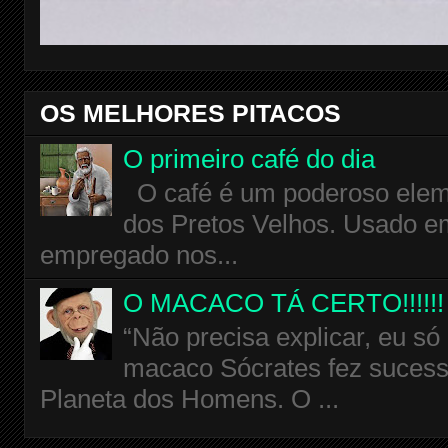
OS MELHORES PITACOS
O primeiro café do dia
O café é um poderoso eleme
dos Pretos Velhos. Usado em
empregado nos...
O MACACO TÁ CERTO!!!!!!
“Não precisa explicar, eu só
macaco Sócrates fez sucess
Planeta dos Homens. O ...