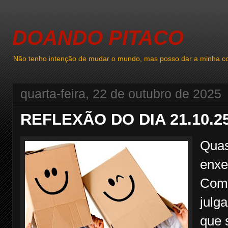
DOANDO PITACO
Não tenho intenção de mudar o mundo, mas posso dar a minha co
quarta-feira, 22 de outubro de 2025
REFLEXÃO DO DIA 21.10.2
Quas
enxe
Com 
julg
que 