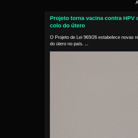
A
Projeto torna vacina contra HPV o
colo do útero
O Projeto de Lei 969/26 estabelece novas r
do útero no país. ...