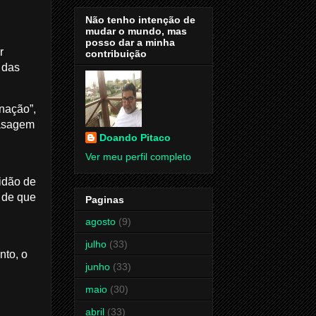
Não tenho intenção de
mudar o mundo, mas
posso dar a minha
r
contribuição
 das
nação”,
fasagem
Doando Pitaco
Ver meu perfil completo
idão de
s de que
Paginas
agosto
(9)
julho
(33)
nto, o
junho
(33)
maio
(30)
abril
(33)