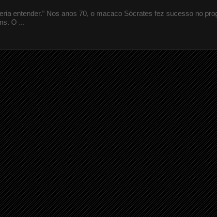
queria entender.” Nos anos 70, o macaco Sócrates fez sucesso no pr
s. O ...