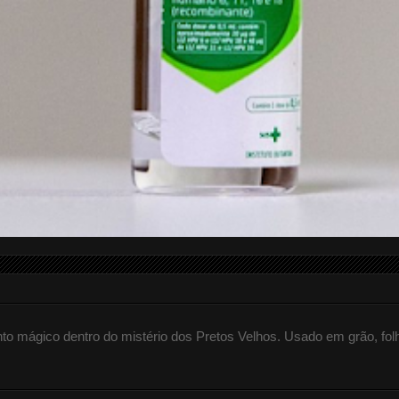
 mágico dentro do mistério dos Pretos Velhos. Usado em grão, fol