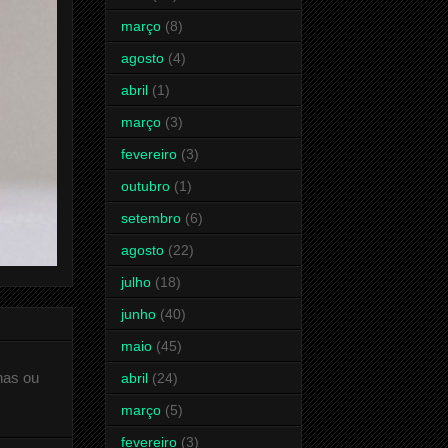
março
(8)
agosto
(4)
abril
(1)
março
(3)
fevereiro
(3)
outubro
(1)
setembro
(6)
agosto
(22)
julho
(18)
junho
(40)
maio
(45)
has ou
abril
(24)
março
(5)
fevereiro
(3)