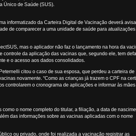
ma Único de Saúde (SUS).
ma informatizado da Carteira Digital de Vacinação deverá avisa
idade de comparecer a uma unidade de saúde para atualizações
nectSUS, mas o aplicador não faz o lançamento na hora da vaci
 de controle da aplicação das vacinas que, segundo ele, tem de
ante e o acesso aos dados consolidados.
, Peternelli citou o caso de sua esposa, que perdeu a carteira de
vacinas novamente. “Como as crianças já trazem o CPF na cert
pios controlarem o cronograma de aplicações e informar às mãe
s como o nome completo do titular, a filiação, a data de nascime
 além das informações sobre as vacinas aplicadas com o nome
lico ou privado, onde foi realizada a vacinação registrar as