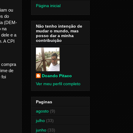
Página inicial
diam ou
es do
nda (DEM-
Não tenho intenção de
o na
mudar o mundo, mas
 dele e a
posso dar a minha
contribuição
e. A CPI
e compra
rime de
Doando Pitaco
 foi
Ver meu perfil completo
Paginas
agosto
(9)
julho
(33)
junho
(33)