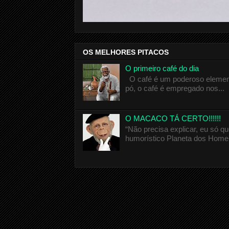
OS MELHORES PITACOS
O primeiro café do dia
O café é um poderoso elemento
pó, o café é empregado nos...
O MACACO TÁ CERTO!!!!!!
“Não precisa explicar, eu só 
humorístico Planeta dos Homen