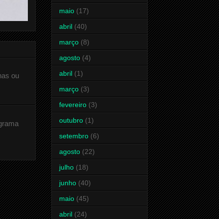
maio
(17)
abril
(40)
março
(8)
agosto
(4)
abril
(1)
has ou
março
(3)
fevereiro
(3)
outubro
(1)
ograma
setembro
(6)
agosto
(22)
julho
(18)
junho
(40)
maio
(45)
abril
(24)