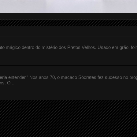
 mágico dentro do mistério dos Pretos Velhos. Usado em grão, fol
queria entender.” Nos anos 70, o macaco Sócrates fez sucesso no pr
s. O ...