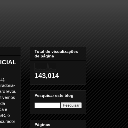
Total de visualizações
de página
ICIAL
143,014
L),
radoria-
aro levou
Pesquisar este blog
e tivemos
 da
ica e
PGR, o
ocurador
Páginas