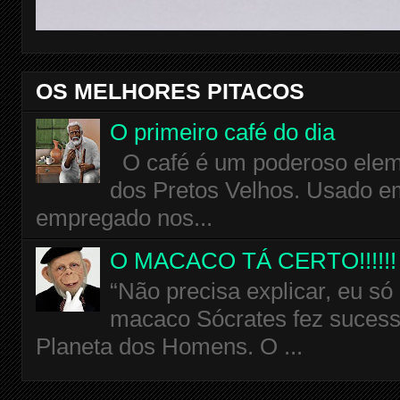
OS MELHORES PITACOS
O primeiro café do dia
O café é um poderoso eleme
dos Pretos Velhos. Usado em
empregado nos...
O MACACO TÁ CERTO!!!!!!
“Não precisa explicar, eu só
macaco Sócrates fez sucess
Planeta dos Homens. O ...