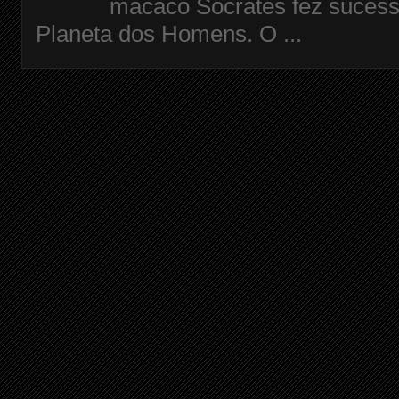
macaco Sócrates fez sucess
Planeta dos Homens. O ...