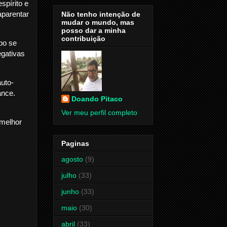
spírito e
aparentar
Não tenho intenção de
mudar o mundo, mas
posso dar a minha
contribuição
po se
egativas
uto-
ance.
Doando Pitaco
Ver meu perfil completo
 melhor
Paginas
agosto
(9)
julho
(33)
junho
(33)
maio
(30)
abril
(33)