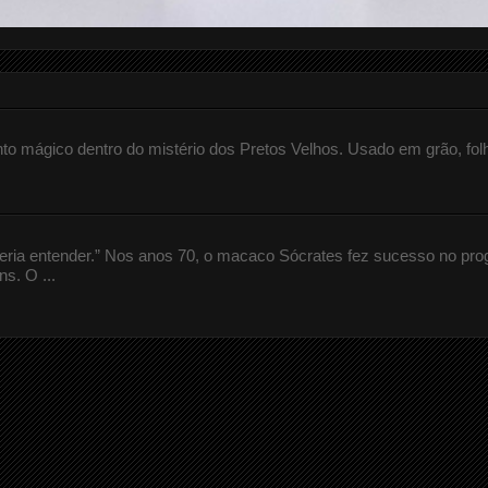
 mágico dentro do mistério dos Pretos Velhos. Usado em grão, fol
queria entender.” Nos anos 70, o macaco Sócrates fez sucesso no pr
s. O ...