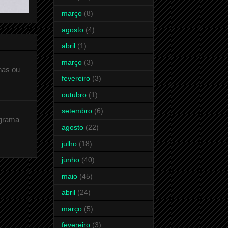
março
(8)
agosto
(4)
abril
(1)
março
(3)
has ou
fevereiro
(3)
outubro
(1)
setembro
(6)
ograma
agosto
(22)
julho
(18)
junho
(40)
maio
(45)
abril
(24)
março
(5)
fevereiro
(3)