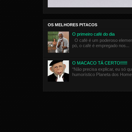
OS MELHORES PITACOS
O primeiro café do dia
O café é um poderoso elemento
pó, o café é empregado nos...
O MACACO TÁ CERTO!!!!!!
“Não precisa explicar, eu só 
humorístico Planeta dos Homen