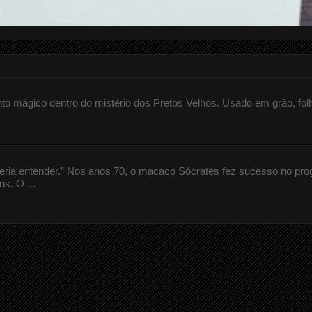
 mágico dentro do mistério dos Pretos Velhos. Usado em grão, fol
queria entender.” Nos anos 70, o macaco Sócrates fez sucesso no pr
s. O ...