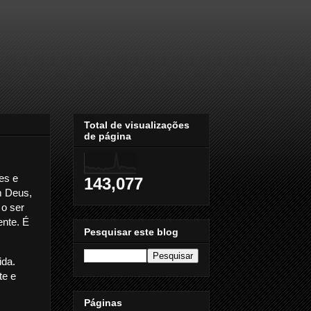
Total de visualizações
de página
es e
143,077
em Deus,
o ser
ente. É
Pesquisar este blog
ida.
te e
Páginas