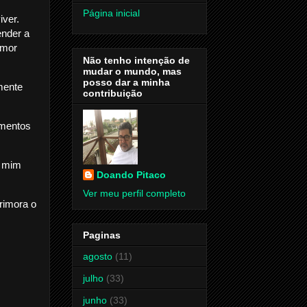
Página inicial
iver.
ender a
amor
Não tenho intenção de
mudar o mundo, mas
posso dar a minha
mente
contribuição
amentos
m mim
Doando Pitaco
Ver meu perfil completo
rimora o
Paginas
agosto
(11)
julho
(33)
junho
(33)