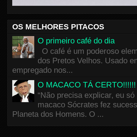
OS MELHORES PITACOS
O primeiro café do dia
O café é um poderoso eleme
dos Pretos Velhos. Usado em
empregado nos...
O MACACO TÁ CERTO!!!!!!
“Não precisa explicar, eu só
macaco Sócrates fez sucess
Planeta dos Homens. O ...