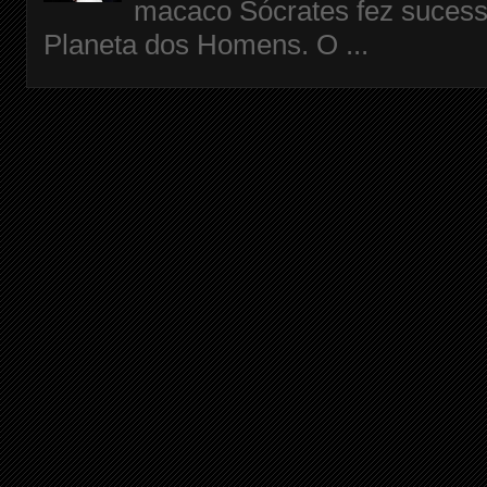
macaco Sócrates fez sucess
Planeta dos Homens. O ...