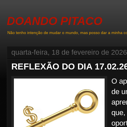
DOANDO PITACO
Não tenho intenção de mudar o mundo, mas posso dar a minha co
quarta-feira, 18 de fevereiro de 2026
REFLEXÃO DO DIA 17.02.2
O ap
de u
apre
que,
opor