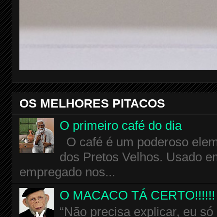
OS MELHORES PITACOS
O primeiro café do dia
O café é um poderoso eleme
dos Pretos Velhos. Usado em
empregado nos...
O MACACO TÁ CERTO!!!!!!
“Não precisa explicar, eu só