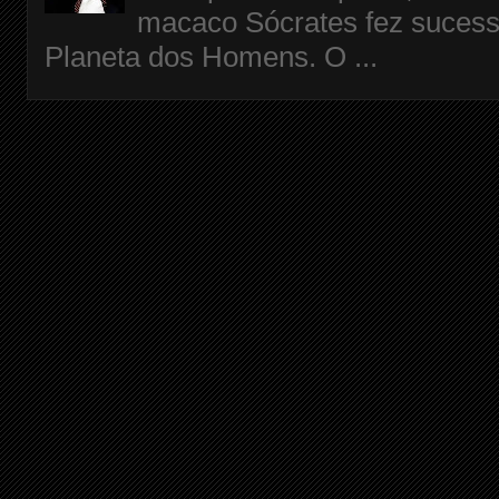
macaco Sócrates fez sucess
Planeta dos Homens. O ...