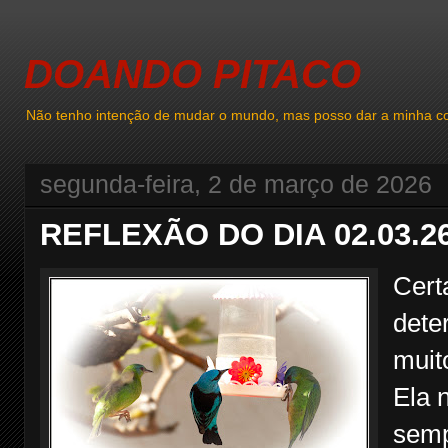
DOANDO PITACO
Não tenho intenção de mudar o mundo, mas posso dar a minha co
segunda-feira, 2 de março de 2026
REFLEXÃO DO DIA 02.03.2
Cert
dete
muit
Ela 
semp