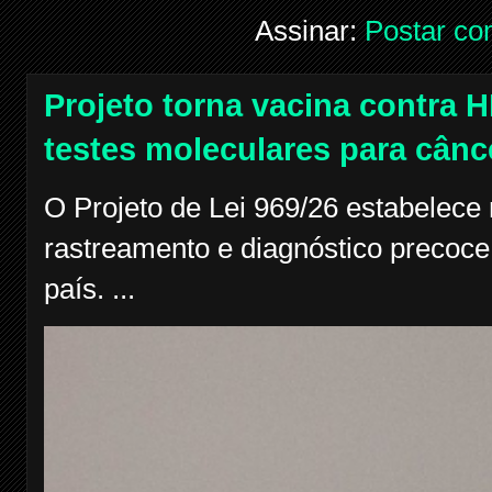
Assinar:
Postar co
Projeto torna vacina contra H
testes moleculares para cânc
O Projeto de Lei 969/26 estabelece
rastreamento e diagnóstico precoce
país. ...