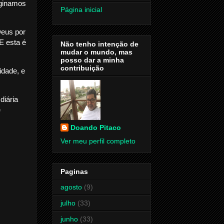
aginamos
Página inicial
Deus por
E esta é
Não tenho intenção de
mudar o mundo, mas
posso dar a minha
contribuição
dade, e
diária
e
Doando Pitaco
Ver meu perfil completo
Paginas
agosto
(9)
julho
(33)
junho
(33)