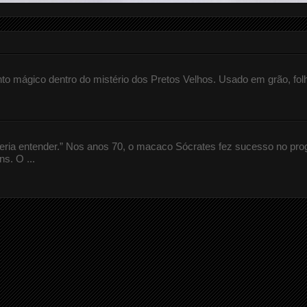
 mágico dentro do mistério dos Pretos Velhos. Usado em grão, fol
queria entender.” Nos anos 70, o macaco Sócrates fez sucesso no pr
s. O ...