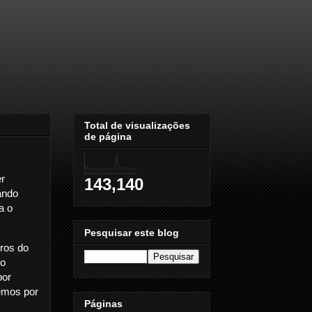
Total de visualizações
de página
er
143,140
ando
a o
Pesquisar este blog
ros do
mo
por
emos por
Páginas