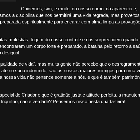
Cuidemos, sim, e muito, do nosso corpo, da aparência e,
smos a disciplina que nos permitirá uma vida regrada, mas proveitos
preparada espiritualmente para encarar com alma limpa as provaçõ
tas moléstias, fogem do nosso controle e nos surpreendem quando
ncontrarem um corpo forte e preparado, a batalha pelo retorno à sa
o desigual.
alidade de vida", mas muita gente não percebe que o desregrament
 e até no sono indormido, são os nossos maiores inimigos para uma v
 a nossa vida não pertence somente a nós, e que é também patrimôn
ial do Criador e que é gratidão justa e atitude perfeita, a manute
 Inquilino, não é verdade? Pensemos nisso nesta quarta-feira!