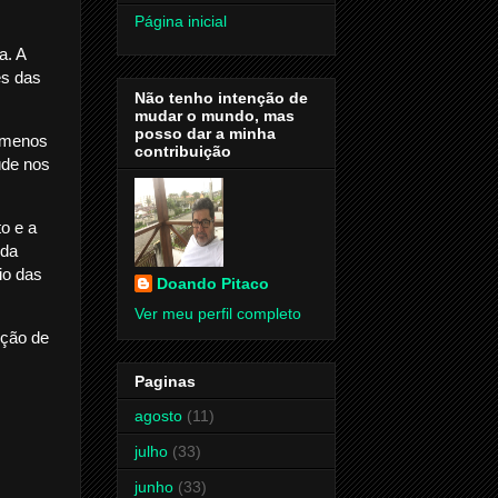
Página inicial
a. A
es das
Não tenho intenção de
mudar o mundo, mas
posso dar a minha
 menos
contribuição
úde nos
o e a
ida
io das
Doando Pitaco
Ver meu perfil completo
nção de
Paginas
agosto
(11)
julho
(33)
junho
(33)