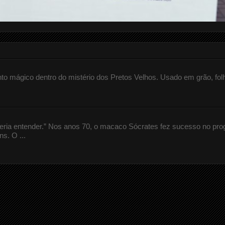
 mágico dentro do mistério dos Pretos Velhos. Usado em grão, fol
queria entender.” Nos anos 70, o macaco Sócrates fez sucesso no pr
s. O ...