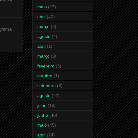
maio
(17)
abril
(40)
março
(8)
ograma
agosto
(4)
abril
(1)
março
(3)
fevereiro
(3)
outubro
(1)
setembro
(6)
agosto
(22)
julho
(18)
junho
(40)
maio
(45)
abril
(24)