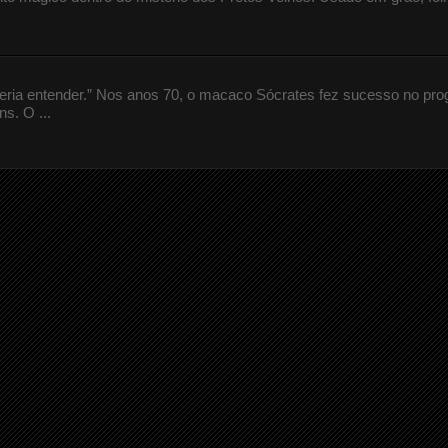
queria entender.” Nos anos 70, o macaco Sócrates fez sucesso no pr
s. O ...