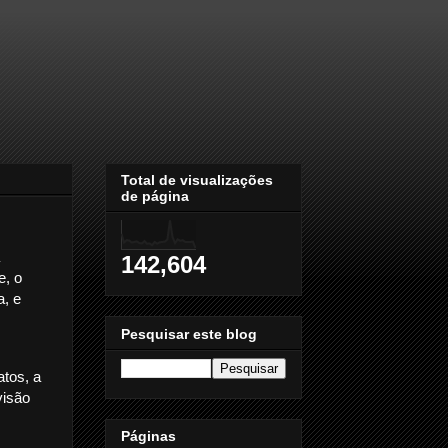
Total de visualizações
de página
142,604
e, o
a, e
Pesquisar este blog
tos, a
visão
Páginas