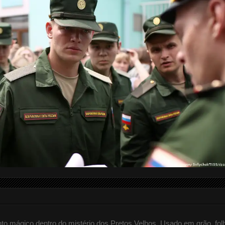
 mágico dentro do mistério dos Pretos Velhos. Usado em grão, fol