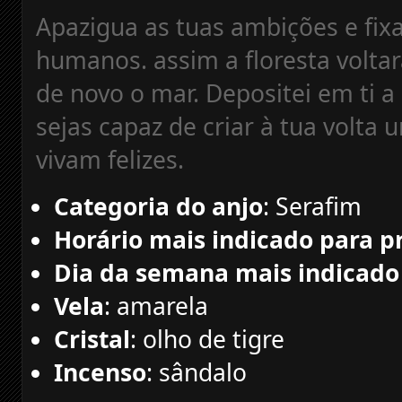
Apazigua as tuas ambições e fixa
humanos. assim a floresta voltará
de novo o mar. Depositei em ti 
sejas capaz de criar à tua vol
vivam felizes.
Categoria do anjo
: Serafim
Horário mais indicado para p
Dia da semana mais indicado
Vela
: amarela
Cristal
: olho de tigre
Incenso
: sândalo