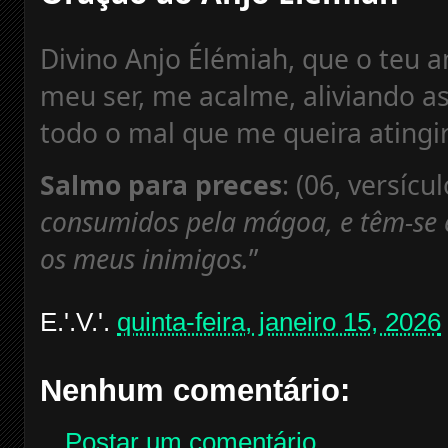
Divino Anjo Élémiah, que o teu 
meu ser, me acalme, aliviando as
todo o mal que me queira atingi
Salmo para preces
: (06, versícul
consumidos pela mágoa, e têm-se 
os meus inimigos.
”
E.'.V.'.
quinta-feira, janeiro 15, 2026
Nenhum comentário:
Postar um comentário