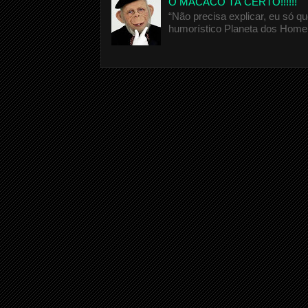
O MACACO TÁ CERTO!!!!!!
“Não precisa explicar, eu só 
humorístico Planeta dos Homen