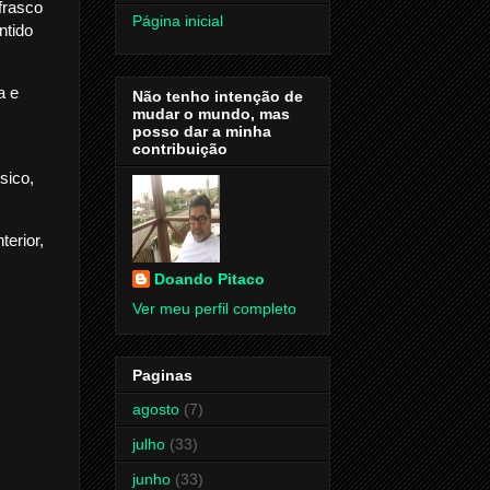
 frasco
Página inicial
ntido
a e
Não tenho intenção de
mudar o mundo, mas
posso dar a minha
contribuição
sico,
terior,
Doando Pitaco
Ver meu perfil completo
Paginas
agosto
(7)
julho
(33)
junho
(33)