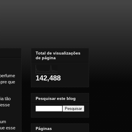
Total de visualizações
de página
 perfume
142,488
mpre que
Pesquisar este blog
ia tão
desse
 um
que esse
Páginas