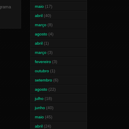
maio
(17)
ograma
abril
(40)
março
(8)
agosto
(4)
abril
(1)
março
(3)
fevereiro
(3)
outubro
(1)
setembro
(6)
agosto
(22)
julho
(18)
junho
(40)
maio
(45)
abril
(24)