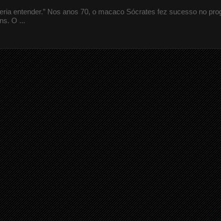
queria entender.” Nos anos 70, o macaco Sócrates fez sucesso no pr
s. O ...