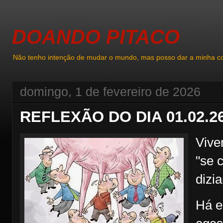
DOANDO PITACO
Não tenho intenção de mudar o mundo, mas posso dar a minha co
domingo, 1 de fevereiro de 2026
REFLEXÃO DO DIA 01.02.2
Vive
"se 
dizi
Há e