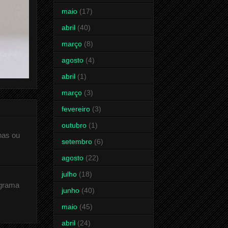
maio
(17)
abril
(40)
março
(8)
agosto
(4)
abril
(1)
março
(3)
fevereiro
(3)
outubro
(1)
has ou
setembro
(6)
agosto
(22)
julho
(18)
ograma
junho
(40)
maio
(45)
abril
(24)