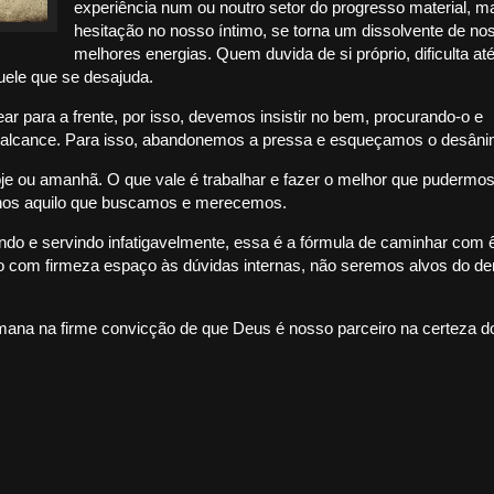
experiência num ou noutro setor do progresso material, m
hesitação no nosso íntimo, se torna um dissolvente de no
melhores energias. Quem duvida de si próprio, dificulta at
quele que se desajuda.
ar para a frente, por isso, devemos insistir no bem, procurando-o e
o alcance. Para isso, abandonemos a pressa e esqueçamos o desâni
je ou amanhã. O que vale é trabalhar e fazer o melhor que pudermos
r-nos aquilo que buscamos e merecemos.
o e servindo infatigavelmente, essa é a fórmula de caminhar com ê
do com firmeza espaço às dúvidas internas, não seremos alvos do de
ana na firme convicção de que Deus é nosso parceiro na certeza d