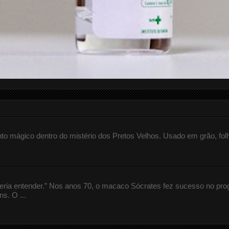
 mágico dentro do mistério dos Pretos Velhos. Usado em grão, fol
queria entender.” Nos anos 70, o macaco Sócrates fez sucesso no pr
s. O ...