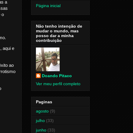
as a
Página inicial
ssas
é o
Não tenho intenção de
mudar o mundo, mas
posso dar a minha
mo.
contribuição
, aqui e
xito ao
rrotismo
Doando Pitaco
Ver meu perfil completo
o
Paginas
agosto
(9)
julho
(33)
junho
(33)