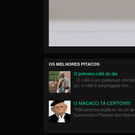
OS MELHORES PITACOS
O primeiro café do dia
O café é um poderoso elemento
pó, o café é empregado nos...
O MACACO TÁ CERTO!!!!!!
“Não precisa explicar, eu só 
humorístico Planeta dos Homen