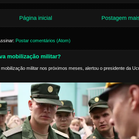
Página inicial
Postagem mais
ssinar:
Postar comentários (Atom)
a mobilização militar?
mobilização militar nos próximos meses, alertou o presidente da Ucr