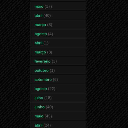
maio
(17)
abril
(40)
março
(8)
agosto
(4)
abril
(1)
março
(3)
fevereiro
(3)
outubro
(1)
setembro
(6)
agosto
(22)
julho
(18)
junho
(40)
maio
(45)
abril
(24)